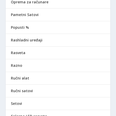
Oprema za računare
Pametni Satovi
Popusti %
Rashladni uređaji
Rasveta
Razno
Ručni alat
Ručni satovi
Setovi