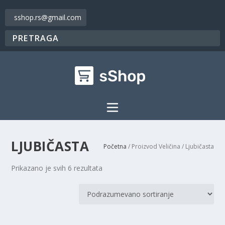
sshop.rs@gmail.com
LJUBIČASTA
Početna
/ Proizvod Veličina / Ljubičasta
Prikazano je svih 6 rezultata