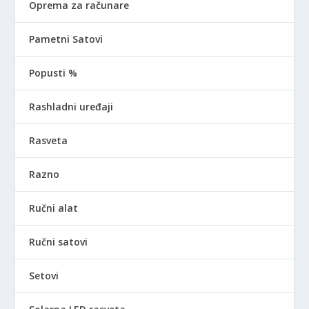
Oprema za računare
Pametni Satovi
Popusti %
Rashladni uređaji
Rasveta
Razno
Ručni alat
Ručni satovi
Setovi