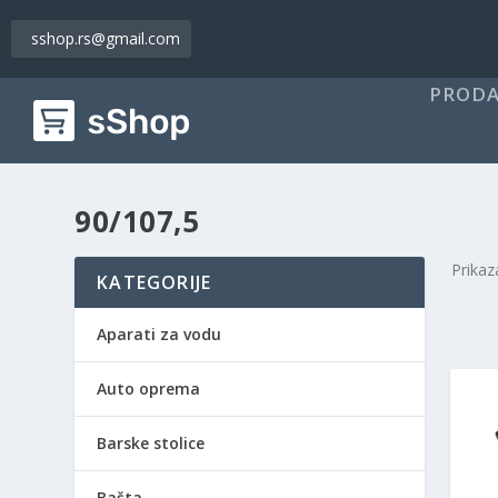
sshop.rs@gmail.com
PRODA
90/107,5
Prikaz
KATEGORIJE
Aparati za vodu
Auto oprema
Barske stolice
Bašta