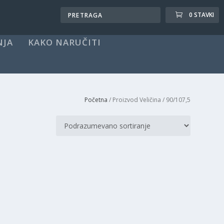
0 STAVKI
NJA
KAKO NARUČITI
Početna
/ Proizvod Veličina / 90/107,5