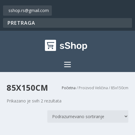
sshop.rs@gmail.com
85X150CM
Početna
/ Proizvod Veličina / 85x150cm
Prikazano je svih 2 rezultata