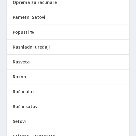
Oprema za računare
Pametni Satovi
Popusti %
Rashladni uređaji
Rasveta
Razno
Ručni alat
Ručni satovi
Setovi