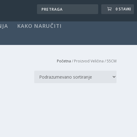
0 STAVKI
NJA
KAKO NARUČITI
Početna
/ Proizvod Veličina / 55CM