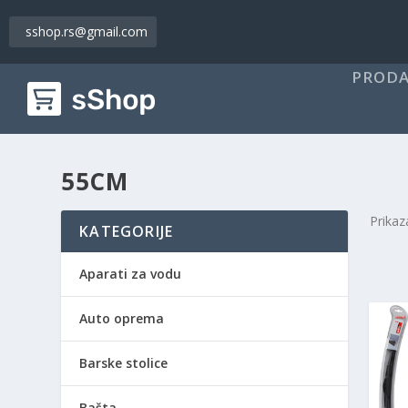
sshop.rs@gmail.com
PRODA
55CM
Prikaz
KATEGORIJE
Aparati za vodu
Auto oprema
Barske stolice
Bašta