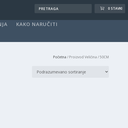
0 STAVKI
NJA
KAKO NARUČITI
Početna
/ Proizvod Veličina / 50CM