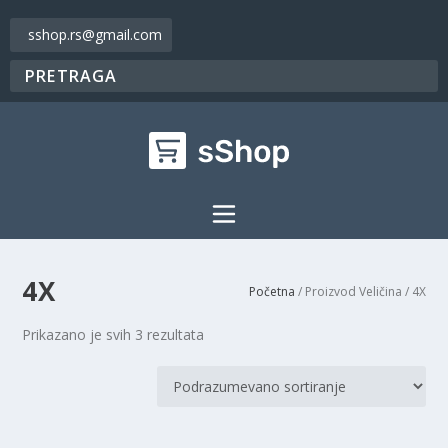
sshop.rs@gmail.com
4X
Početna
/ Proizvod Veličina / 4X
Prikazano je svih 3 rezultata