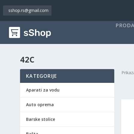
sshop.rs@gmail.com
PRODA
42C
Prikaz
KATEGORIJE
Aparati za vodu
Auto oprema
Barske stolice
Bašta