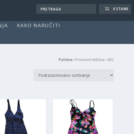
0 STAVKI
NJA
KAKO NARUČITI
Početna
/ Proizvod Veličina / 42C