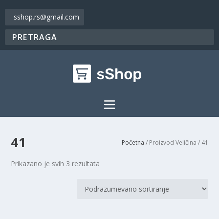
sshop.rs@gmail.com
41
Početna
/ Proizvod Veličina / 41
Prikazano je svih 3 rezultata