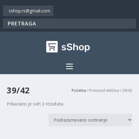
sshop.rs@gmail.com
39/42
Početna
/ Proizvod Veličina / 39/42
Prikazano je svih 2 rezultata