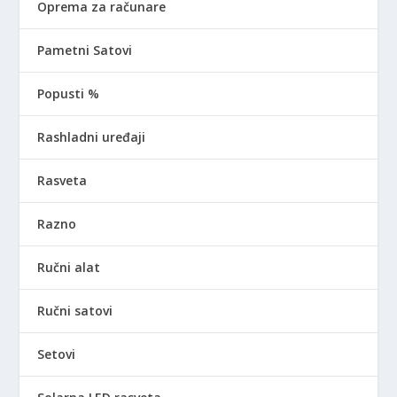
Oprema za računare
Pametni Satovi
Popusti %
Rashladni uređaji
Rasveta
Razno
Ručni alat
Ručni satovi
Setovi