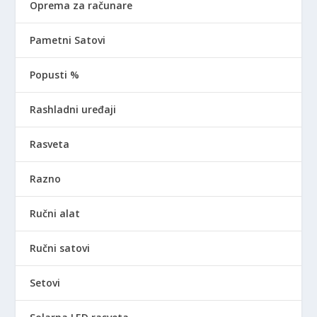
Oprema za računare
Pametni Satovi
Popusti %
Rashladni uređaji
Rasveta
Razno
Ručni alat
Ručni satovi
Setovi