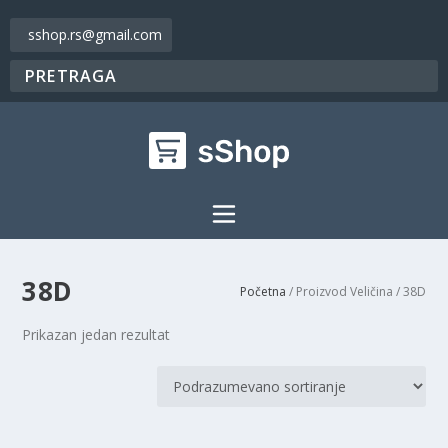
sshop.rs@gmail.com
38D
Početna
/ Proizvod Veličina / 38D
Prikazan jedan rezultat