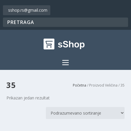
sshop.rs@gmail.com
35
Početna
/ Proizvod Veličina / 35
Prikazan jedan rezultat