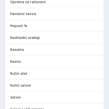
Oprema za računare
Pametni Satovi
Popusti %
Rashladni uređaji
Rasveta
Razno
Ručni alat
Ručni satovi
Setovi