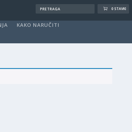
0 STAVKI
NJA
KAKO NARUČITI