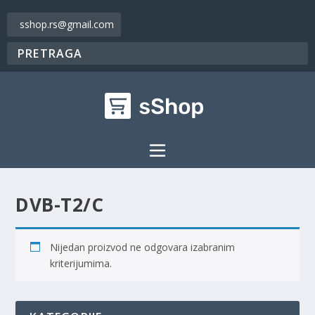
sshop.rs@gmail.com
DVB-T2/C
Nijedan proizvod ne odgovara izabranim
kriterijumima.