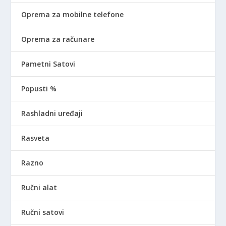
Oprema za mobilne telefone
Oprema za računare
Pametni Satovi
Popusti %
Rashladni uređaji
Rasveta
Razno
Ručni alat
Ručni satovi