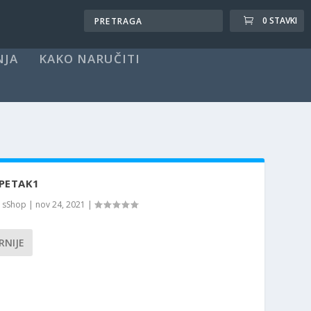
0 STAVKI
NJA
KAKO NARUČITI
 PETAK1
o
sShop
|
nov 24, 2021
|
RNIJE