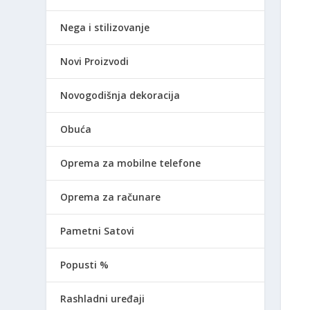
Nega i stilizovanje
Novi Proizvodi
Novogodišnja dekoracija
Obuća
Oprema za mobilne telefone
Oprema za računare
Pametni Satovi
Popusti %
Rashladni uređaji