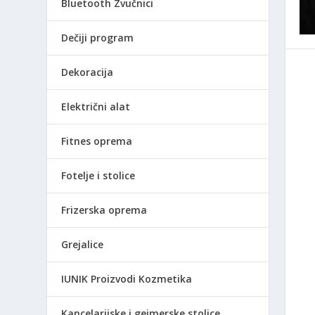
Bluetooth Zvučnici
Dečiji program
Dekoracija
Električni alat
Fitnes oprema
Fotelje i stolice
Frizerska oprema
Grejalice
IUNIK Proizvodi Kozmetika
Kancelarijske i gejmerske stolice