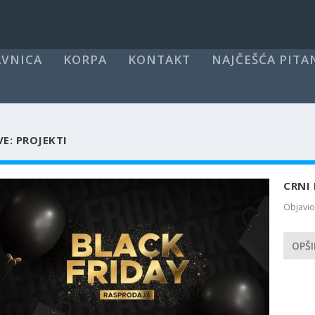
VNICA
KORPA
KONTAKT
NAJČEŠĆA PITA
VE:
PROJEKTI
CRNI
Objavi
OPŠI