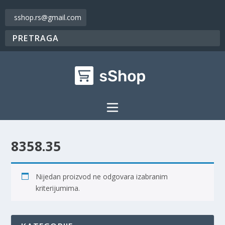
sshop.rs@gmail.com
8358.35
Nijedan proizvod ne odgovara izabranim
kriterijumima.