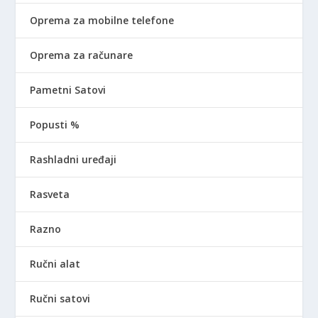
Oprema za mobilne telefone
Oprema za računare
Pametni Satovi
Popusti %
Rashladni uređaji
Rasveta
Razno
Ručni alat
Ručni satovi