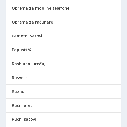
Oprema za mobilne telefone
Oprema za računare
Pametni Satovi
Popusti %
Rashladni uređaji
Rasveta
Razno
Ručni alat
Ručni satovi