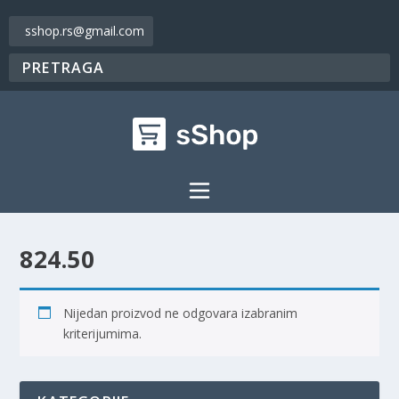
sshop.rs@gmail.com
824.50
Nijedan proizvod ne odgovara izabranim
kriterijumima.