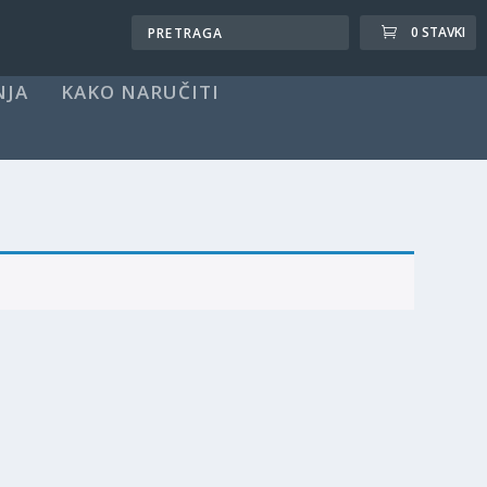
0 STAVKI
NJA
KAKO NARUČITI