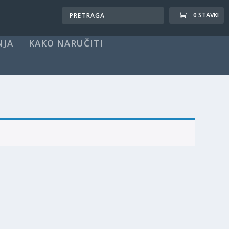
0 STAVKI
NJA
KAKO NARUČITI