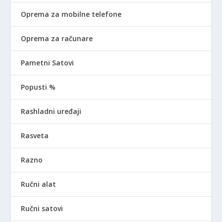
Oprema za mobilne telefone
Oprema za računare
Pametni Satovi
Popusti %
Rashladni uređaji
Rasveta
Razno
Ručni alat
Ručni satovi