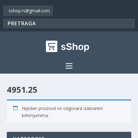
sshop.rs@gmail.com
4951.25
Nijedan proizvod ne odgovara izabranim
kriterijumima.