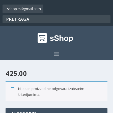
sshop.rs@gmail.com
425.00
Nijedan proizvod ne odgovara izabranim
kriterijumima.