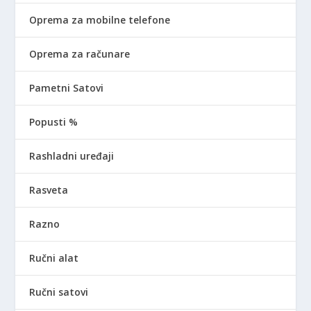
Oprema za mobilne telefone
Oprema za računare
Pametni Satovi
Popusti %
Rashladni uređaji
Rasveta
Razno
Ručni alat
Ručni satovi