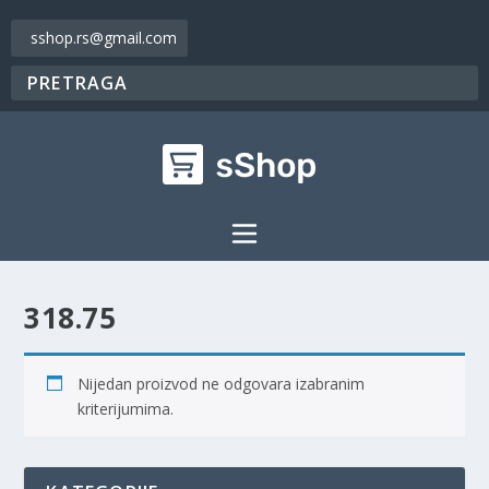
sshop.rs@gmail.com
318.75
Nijedan proizvod ne odgovara izabranim
kriterijumima.