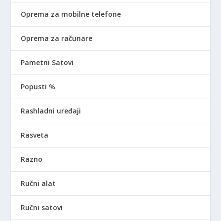
Oprema za mobilne telefone
Oprema za računare
Pametni Satovi
Popusti %
Rashladni uređaji
Rasveta
Razno
Ručni alat
Ručni satovi