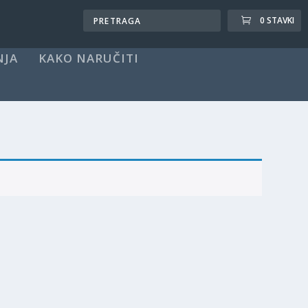
0 STAVKI
NJA
KAKO NARUČITI