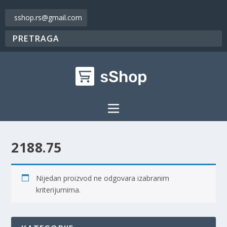
sshop.rs@gmail.com
2188.75
Nijedan proizvod ne odgovara izabranim
kriterijumima.