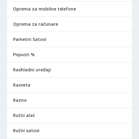
Oprema za mobilne telefone
Oprema za računare
Pametni Satovi
Popusti %
Rashladni uređaji
Rasveta
Razno
Ručni alat
Ručni satovi