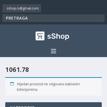
sshop.rs@gmail.com
1061.78
Nijedan proizvod ne odgovara izabranim
kriterijumima.