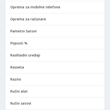
Oprema za mobilne telefone
Oprema za računare
Pametni Satovi
Popusti %
Rashladni uređaji
Rasveta
Razno
Ručni alat
Ručni satovi