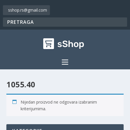
sshop.rs@gmail.com
1055.40
Nijedan proizvod ne odgovara izabranim
kriterijumima.