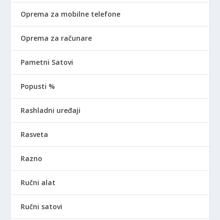
Oprema za mobilne telefone
Oprema za računare
Pametni Satovi
Popusti %
Rashladni uređaji
Rasveta
Razno
Ručni alat
Ručni satovi